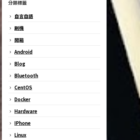
分類標籤
自言自語
刷機
開箱
Android
Blog
Bluetooth
CentOS
Docker
Hardware
IPhone
Linux