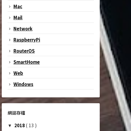
Mac
Mail
Network
RaspberryPi
RouterOS
SmartHome
Web
Windows
網誌存檔
( 13 )
2018
▼