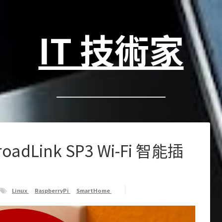
IT 技術家
roadLink SP3 Wi-Fi 智能插
Linux
RaspberryPi
SmartHome