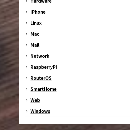
Hardware
IPhone
Linux
Mac
Mail
Network
RaspberryPi
RouterOS
SmartHome
Web
Windows