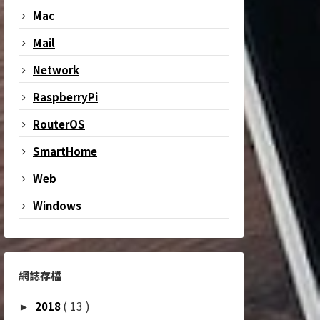
Mac
Mail
Network
RaspberryPi
RouterOS
SmartHome
Web
Windows
網誌存檔
( 13 )
2018
►