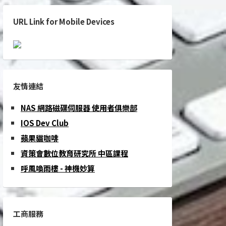
URL Link for Mobile Devices
友情連結
NAS 網路磁碟伺服器 使用者俱樂部
IOS Dev Club
蘋果貓咖啡
資策會數位教育研究所 中區課程
呼風喚雨樓 - 神機妙算
工商服務