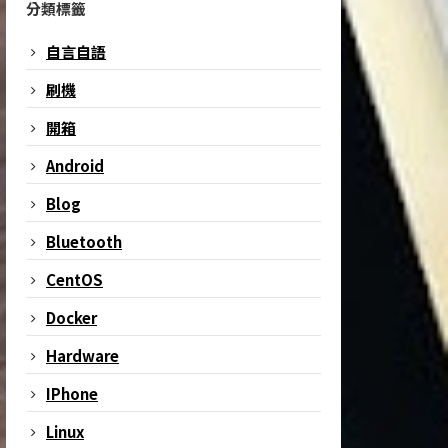
分類標籤
自言自語
刷機
開箱
Android
Blog
Bluetooth
CentOS
Docker
Hardware
IPhone
Linux