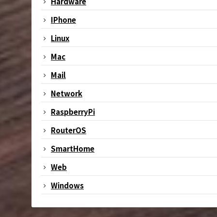
Hardware
IPhone
Linux
Mac
Mail
Network
RaspberryPi
RouterOS
SmartHome
Web
Windows