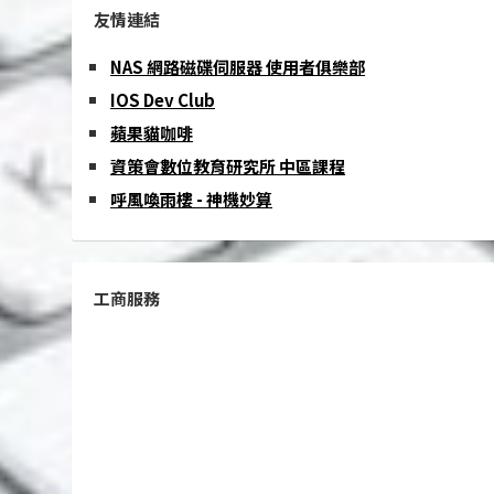
友情連結
NAS 網路磁碟伺服器 使用者俱樂部
IOS Dev Club
蘋果貓咖啡
資策會數位教育研究所 中區課程
呼風喚雨樓 - 神機妙算
工商服務