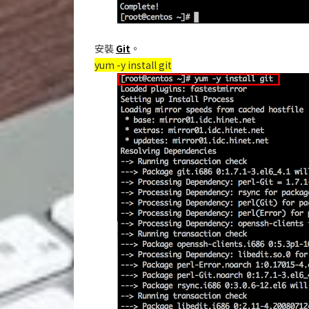
安裝
Git
。
yum -y install git