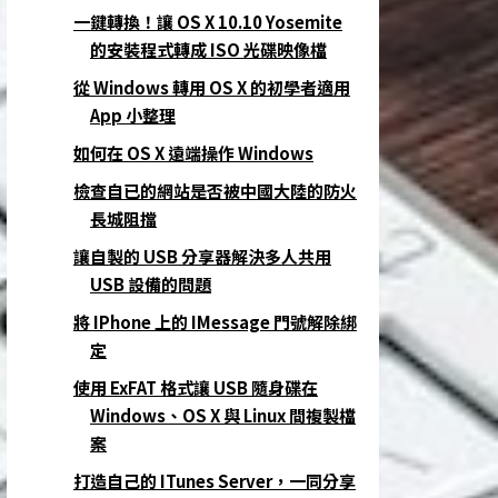
一鍵轉換！讓 OS X 10.10 Yosemite
的安裝程式轉成 ISO 光碟映像檔
從 Windows 轉用 OS X 的初學者適用
App 小整理
如何在 OS X 遠端操作 Windows
檢查自已的網站是否被中國大陸的防火
長城阻擋
讓自製的 USB 分享器解決多人共用
USB 設備的問題
將 IPhone 上的 IMessage 門號解除綁
定
使用 ExFAT 格式讓 USB 隨身碟在
Windows、OS X 與 Linux 間複製檔
案
打造自己的 ITunes Server，一同分享