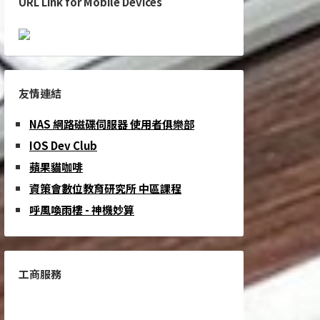
URL Link for Mobile Devices
友情連結
NAS 網路磁碟伺服器 使用者俱樂部
IOS Dev Club
蘋果貓咖啡
資策會數位教育研究所 中區課程
呼風喚雨樓 - 神機妙算
工商服務