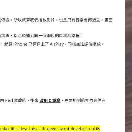
的傳送，所以就算我們播放影片，也是只有音樂會傳過去，畫面
是無線，都必須連到同一個網段的區域網路裡。
，就算 iPhone 已經連上了 AirPlay，同樣無法遠端播放。
 Perl 寫成的，後來
改用 C 重寫
，需要用到的相依套件有
udio-libs-devel alsa-lib-devel avahi-devel alsa-utils