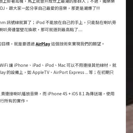
od、頭上掛著耳機，馬上就晉升成世上最潮的那群人；不過，獨樂樂
J，跟大家一起分享自己最愛的音樂，那更是潮爆了!!!
mm 訊號線就算了；iPod 不能放在自己的手上，只能黏在喇叭旁
旁邊當壁花換歌，那可就遜到最高點了.....
無窮的目標，就是要透過
AirPlay
這個技術來實現我們的願望。
Fi 讓 iPhone、iPad、iPod、Mac 可以不用連接其他線材，就
備上，如 AppleTV、AirPort Express ... 等；在初期只
責連接喇叭播放音樂，而 iPhone 4S + iOS 8.1 為傳送端，使用
來進行所有的實作。