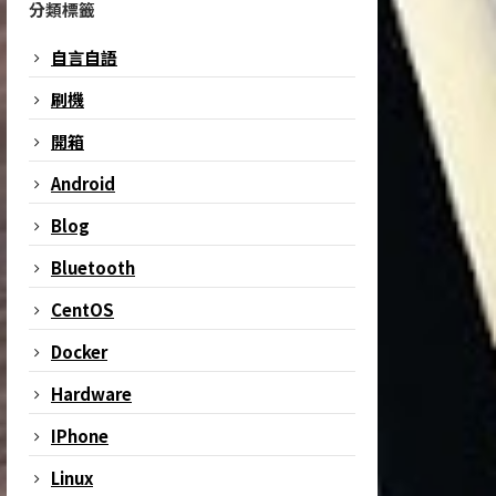
分類標籤
自言自語
刷機
開箱
Android
Blog
Bluetooth
CentOS
Docker
Hardware
IPhone
Linux