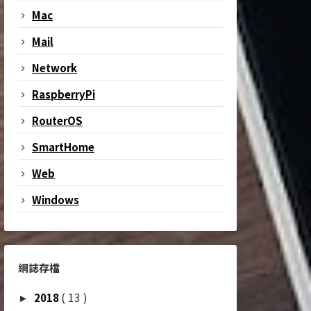
Mac
Mail
Network
RaspberryPi
RouterOS
SmartHome
Web
Windows
網誌存檔
( 13 )
2018
►