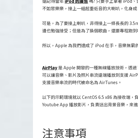
還記得當年
iPod 的廣告
嗎? 只要手上拿著 iP
不如眾樂樂，接上一組超重低音的大喇叭，化身成 D
可是，為了要接上喇叭，非得接上一條長長的 3.5
邊也勉強接受；但是為了換個歌曲，還要專程跑到喇叭
所以，Apple 為我們達成了 iPod 在手，音樂
AirPlay
是 Apple 開發的一種無線播放技術，透過 Wi
可以讓音樂、影片及照片串流遠端播放到支援 AirPlay 的設
支援音樂串流的時代被命名為 AirTunes。
以下的示範環境就以 CentOS 6.5 x86 為接收端，負
Youtube App 播放影片，負責送出背景音樂，
注意事項