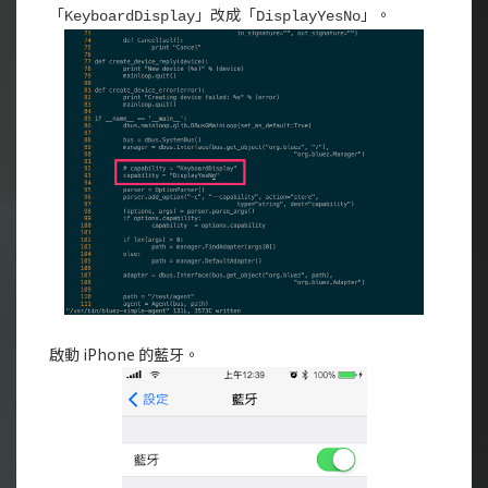
「
」改成「
」。
KeyboardDisplay
DisplayYesNo
啟動 iPhone 的藍牙。