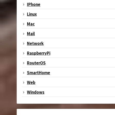
IPhone
Linux
Mac
Mail
Network
RaspberryPi
RouterOS
SmartHome
Web
Windows