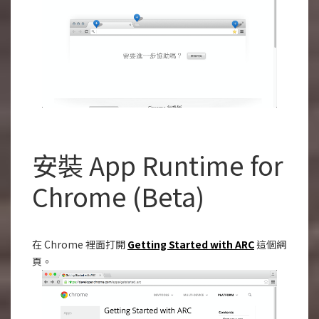
安裝 App Runtime for
Chrome (Beta)
在 Chrome 裡面打開
Getting Started with ARC
這個網
頁。