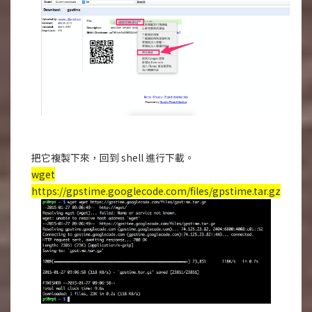
把它複製下來，回到 shell 進行下載。
wget
https://gpstime.googlecode.com/files/gpstime.tar.gz