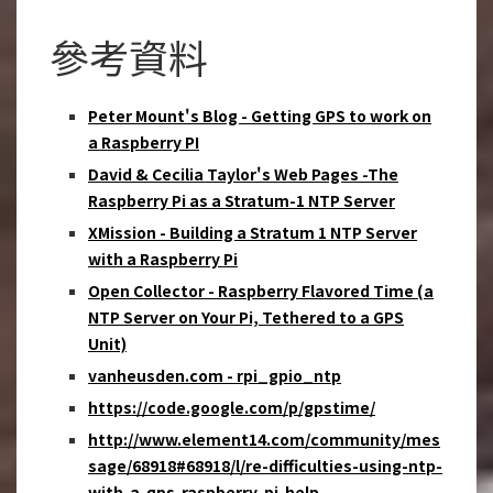
參考資料
Peter Mount's Blog - Getting GPS to work on
a Raspberry PI
David & Cecilia Taylor's Web Pages -The
Raspberry Pi as a Stratum-1 NTP Server
XMission - Building a Stratum 1 NTP Server
with a Raspberry Pi
Open Collector - Raspberry Flavored Time (a
NTP Server on Your Pi, Tethered to a GPS
Unit)
vanheusden.com - rpi_gpio_ntp
https://code.google.com/p/gpstime/
http://www.element14.com/community/mes
sage/68918#68918/l/re-difficulties-using-ntp-
with-a-gps-raspberry-pi-help