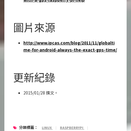
圖片來源
http://www.ipcas.com/blog/2011/11/globalti
me-for-android-always-the-exact-gps-time/
更新紀錄
2015/01/28 撰文。
分類標籤：
LINUX
|
RASPBERRYPI
|