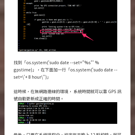
找到「os.system('sudo date --set="%s"' %
gpstime)」，在下面加一行「os.system('sudo date --
set=\'+ 8 hour\'')」
這時候，在無網路連線的環境， 系統時間就可以靠 GPS 訊
號自動更新成正確的時間。
最後，只要在系統排程中，設定每天晚上 12 點校時，就可