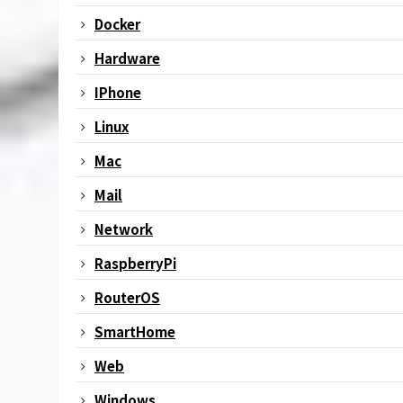
Docker
Hardware
IPhone
Linux
Mac
Mail
Network
RaspberryPi
RouterOS
SmartHome
Web
Windows