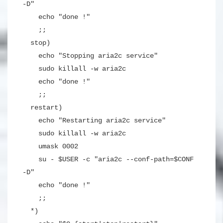
-D"
echo "done !"
;;
stop)
echo "Stopping aria2c service"
sudo killall -w aria2c
echo "done !"
;;
restart)
echo "Restarting aria2c service"
sudo killall -w aria2c
umask 0002
su - $USER -c "aria2c --conf-path=$CONF
-D"
echo "done !"
;;
*)