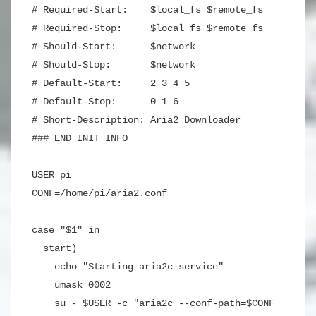
# Required-Start: $local_fs $remote_fs
# Required-Stop: $local_fs $remote_fs
# Should-Start: $network
# Should-Stop: $network
# Default-Start: 2 3 4 5
# Default-Stop: 0 1 6
# Short-Description: Aria2 Downloader
### END INIT INFO
USER=pi
CONF=/home/pi/aria2.conf
case "$1" in
start)
echo "Starting aria2c service"
umask 0002
su - $USER -c "aria2c --conf-path=$CONF