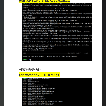
e/aria2-1.18.8/aria2-1.18.8.tar.gz
將檔案解壓縮。
tar zxvf aria2-1.18.8.tar.gz