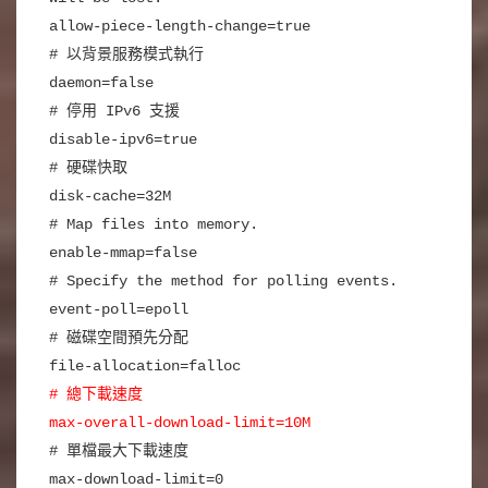
allow-piece-length-change=true
# 以背景服務模式執行
daemon=false
# 停用 IPv6 支援
disable-ipv6=true
# 硬碟快取
disk-cache=32M
# Map files into memory.
enable-mmap=false
# Specify the method for polling events.
event-poll=epoll
# 磁碟空間預先分配
file-allocation=falloc
# 總下載速度
max-overall-download-limit=10M
# 單檔最大下載速度
max-download-limit=0