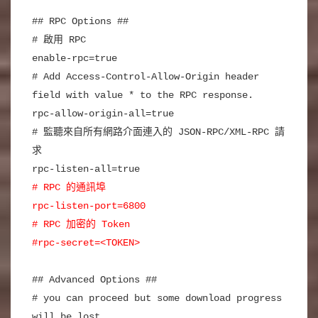
## RPC Options ##
# 啟用 RPC
enable-rpc=true
# Add Access-Control-Allow-Origin header
field with value * to the RPC response.
rpc-allow-origin-all=true
# 監聽來自所有網路介面連入的 JSON-RPC/XML-RPC 請
求
rpc-listen-all=true
# RPC 的通訊埠
rpc-listen-port=6800
# RPC 加密的 Token
#rpc-secret=<TOKEN>
## Advanced Options ##
# you can proceed but some download progress
will be lost.