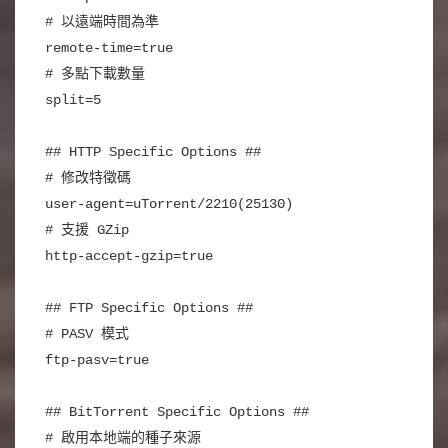
# 以遠端時間為準
remote-time=true
# 多點下載數量
split=5
## HTTP Specific Options ##
# 修改特徵碼
user-agent=uTorrent/2210(25130)
# 支援 GZip
http-accept-gzip=true
## FTP Specific Options ##
# PASV 模式
ftp-pasv=true
## BitTorrent Specific Options ##
# 啟用本地端的種子來源