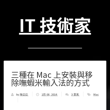
IT 技術家
三種在 Mac 上安裝與移
除嘸蝦米輸入法的方式
by
海公公
1月 08, 2014
3 意見
Mac