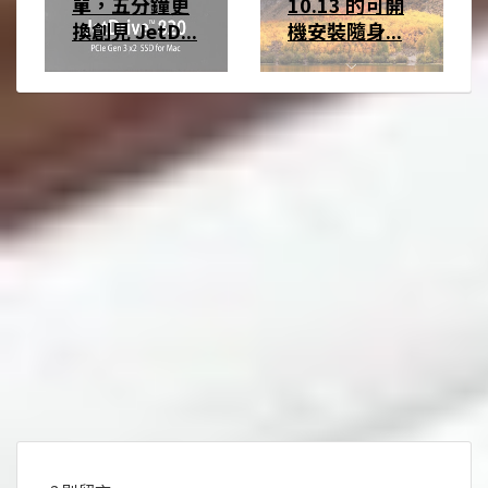
單，五分鐘更
10.13 的可開
換創見 JetD...
機安裝隨身...