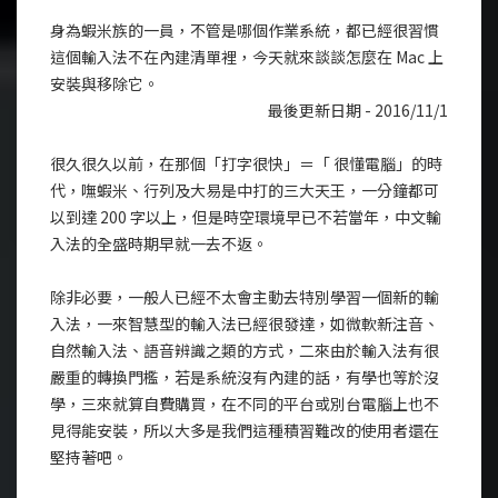
身為蝦米族的一員，不管是哪個作業系統，都已經很習慣
這個輸入法不在內建清單裡，今天就來談談怎麼在 Mac 上
安裝與移除它。
最後更新日期 - 2016/11/1
很久很久以前，在那個「打字很快」＝「 很懂電腦」的時
代，嘸蝦米、行列及大易是中打的三大天王，一分鐘都可
以到達 200 字以上，但是時空環境早已不若當年，中文輸
入法的全盛時期早就一去不返。
除非必要，一般人已經不太會主動去特別學習一個新的輸
入法，一來智慧型的輸入法已經很發達，如微軟新注音、
自然輸入法、語音辨識之類的方式，二來由於輸入法有很
嚴重的轉換門檻，若是系統沒有內建的話，有學也等於沒
學，三來就算自費購買，在不同的平台或別台電腦上也不
見得能安裝，所以大多是我們這種積習難改的使用者還在
堅持著吧。