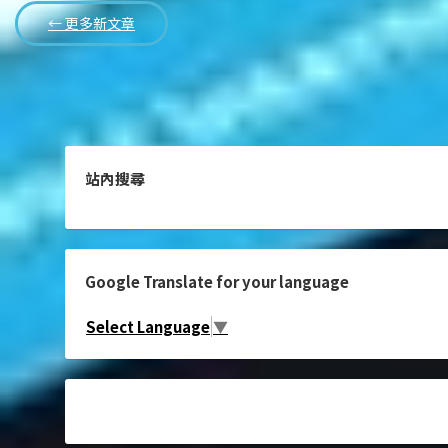
← 更多新文章
站內搜尋
Google Translate for your language
Select Language
▼